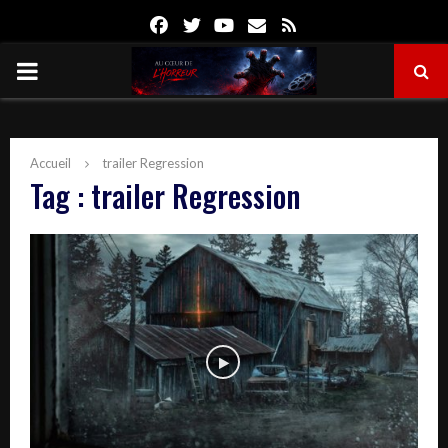
Facebook
Twitter
Youtube
Email
Rss
PRIMARY
MENU
Accueil
trailer Regression
Tag : trailer Regression