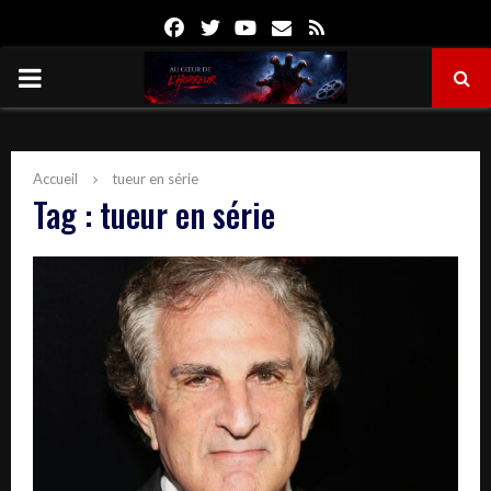
Facebook
Twitter
Youtube
Email
Rss
PRIMARY
MENU
Accueil
tueur en série
Tag : tueur en série