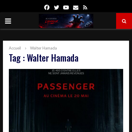
Facebook
Twitter
Youtube
Email
Rss
PRIMARY
MENU
Accueil
Walter Hamada
Tag : Walter Hamada