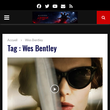
Facebook
Twitter
Youtube
Email
Rss
PRIMARY
MENU
Accueil
Wes Bentley
Tag : Wes Bentley