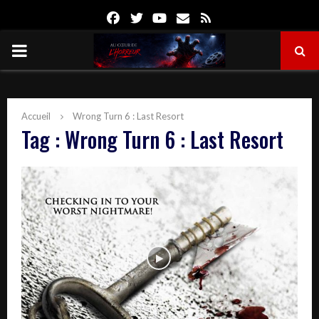
Facebook
Twitter
Youtube
Email
Rss
PRIMARY
MENU
Accueil
Wrong Turn 6 : Last Resort
Tag : Wrong Turn 6 : Last Resort