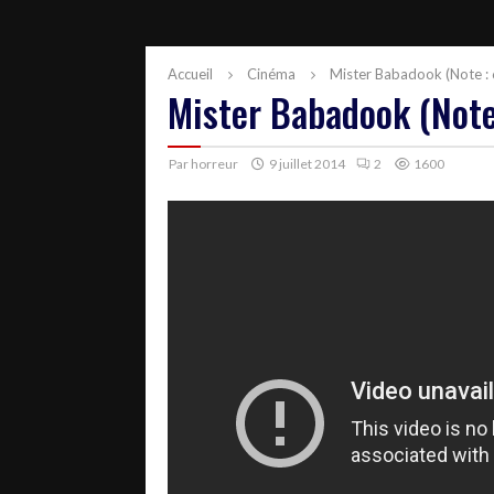
Accueil
Cinéma
Mister Babadook (Note : 
Mister Babadook (Note
Par
horreur
9 juillet 2014
2
1600