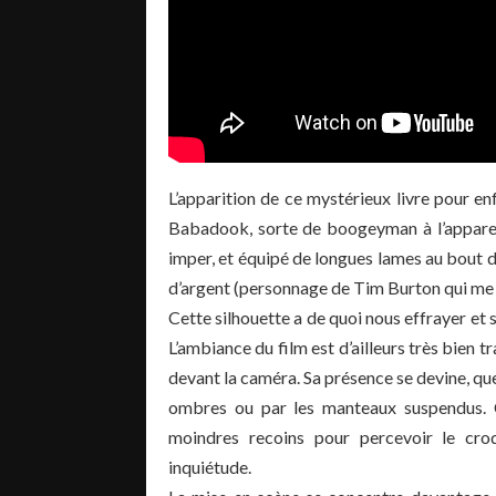
L’apparition de ce mystérieux livre pour enf
Babadook, sorte de boogeyman à l’apparen
imper, et équipé de longues lames au bout 
d’argent (personnage de Tim Burton qui me fa
Cette silhouette a de quoi nous effrayer et
L’ambiance du film est d’ailleurs très bien
devant la caméra. Sa présence se devine, que
ombres ou par les manteaux suspendus. Ch
moindres recoins pour percevoir le croq
inquiétude.