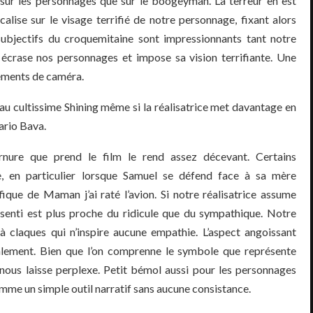
sur les personnages que sur le boogeyman. La terreur en est
alise sur le visage terrifié de notre personnage, fixant alors
subjectifs du croquemitaine sont impressionnants tant notre
crase nos personnages et impose sa vision terrifiante. Une
ements de caméra.
 au cultissime Shining même si la réalisatrice met davantage en
ario Bava.
rnure que prend le film le rend assez décevant. Certains
, en particulier lorsque Samuel se défend face à sa mère
ique de Maman j’ai raté l’avion. Si notre réalisatrice assume
ssenti est plus proche du ridicule que du sympathique. Notre
 à claques qui n’inspire aucune empathie. L’aspect angoissant
alement. Bien que l’on comprenne le symbole que représente
ous laisse perplexe. Petit bémol aussi pour les personnages
omme un simple outil narratif sans aucune consistance.