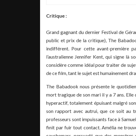
Critique :
Grand gagnant du dernier Festival de Gérardm
public et prix de la critique), The Babadoo
indifférent. Pour cette avant-première pa
l’australienne Jennifer Kent, qui signe là 
considère comme idéal pour traiter de sujet
de ce film, tant le sujet est humainement dr
The Babadook nous présente le quotidien
mort tragique de son mari il y a 7 ans. Elle 
hyperactif, totalement épuisant malgré so
son rapport avec autrui, que ce soit au t
professeurs sont impuissants face à Samue
finit par fuir tout contact. Amélia ne trou
cauchemars, persuadé que des monstres son