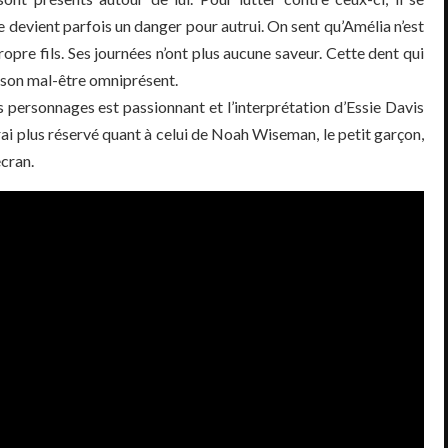
 devient parfois un danger pour autrui. On sent qu’Amélia n’est
ropre fils. Ses journées n’ont plus aucune saveur. Cette dent qui
 son mal-être omniprésent.
s personnages est passionnant et l’interprétation d’Essie Davis
erai plus réservé quant à celui de Noah Wiseman, le petit garçon,
écran.