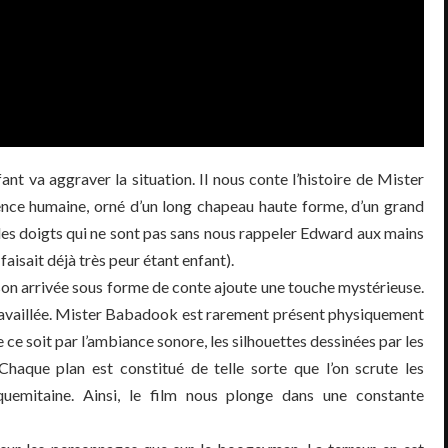
ant va aggraver la situation. Il nous conte l’histoire de Mister
ce humaine, orné d’un long chapeau haute forme, d’un grand
des doigts qui ne sont pas sans nous rappeler Edward aux mains
isait déjà très peur étant enfant).
 son arrivée sous forme de conte ajoute une touche mystérieuse.
 travaillée. Mister Babadook est rarement présent physiquement
 ce soit par l’ambiance sonore, les silhouettes dessinées par les
aque plan est constitué de telle sorte que l’on scrute les
uemitaine. Ainsi, le film nous plonge dans une constante