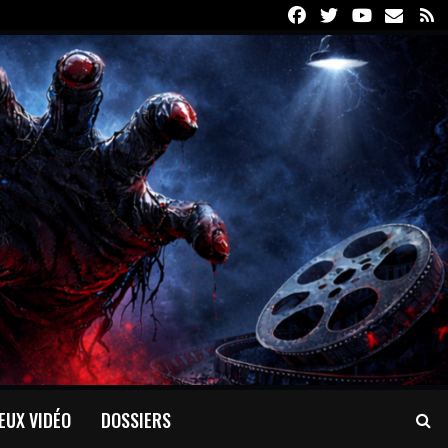
Facebook
Twitter
Youtube
Email
R
EUX VIDÉO
DOSSIERS