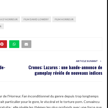
MA D'HORREUR
FILM DAVID LOWERY
FILM HORREUR
R
ARTICLE SUIVANT
de-
Cronos: Lazarus : une bande-annonce de
gameplay révèle de nouveaux indices
 de l'Horreur. Fan inconditionnel du genre depuis trop longtemps
ait particulier pour le gore, le viscéral et le torture porn. Convaincu
gratuite : elle révèle les thèmes les plus profonds avec une force que