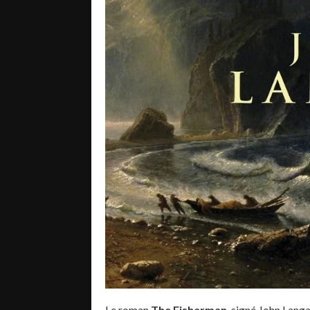
Le roman
The Fisherman
, signé John Lang