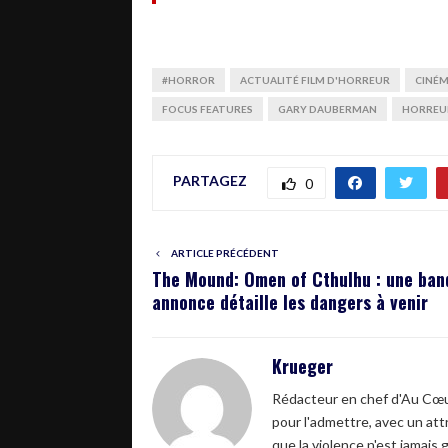
#HORROR
ACTUALITÉ FILM D'HORREUR
CINÉ
FOCUS FEATURES
GARY DAUBERMAN
HORREU
PARTAGEZ
0
ARTICLE PRÉCÉDENT
The Mound: Omen of Cthulhu : une ban
annonce détaille les dangers à venir
Krueger
Rédacteur en chef d'Au Cœur
pour l'admettre, avec un attr
que la violence n'est jamais 