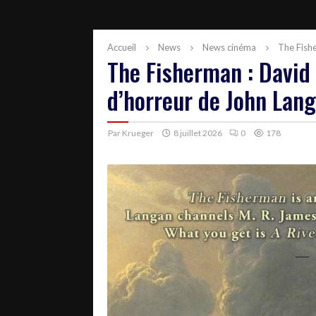
Accueil
News
News cinéma
The Fish
The Fisherman : David
d’horreur de John Lan
Par
Krueger
8 juillet 2026
0
178