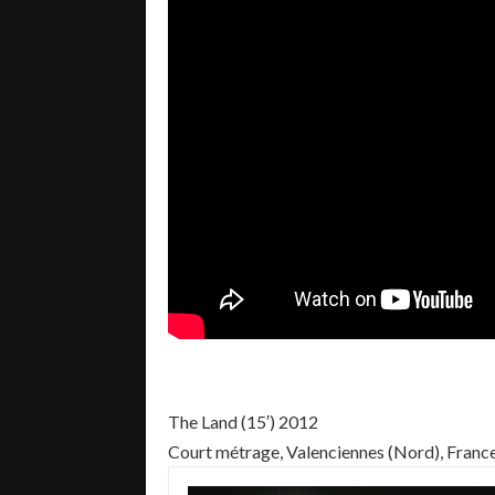
The Land (15′) 2012
Court métrage, Valenciennes (Nord), Franc