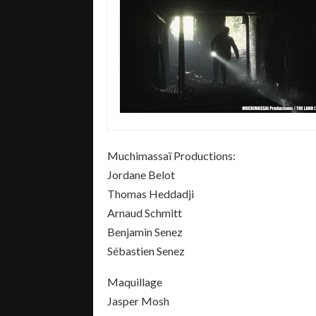
Muchimassaï Productions:
Jordane Belot
Thomas Heddadji
Arnaud Schmitt
Benjamin Senez
Sébastien Senez
Maquillage
Jasper Mosh