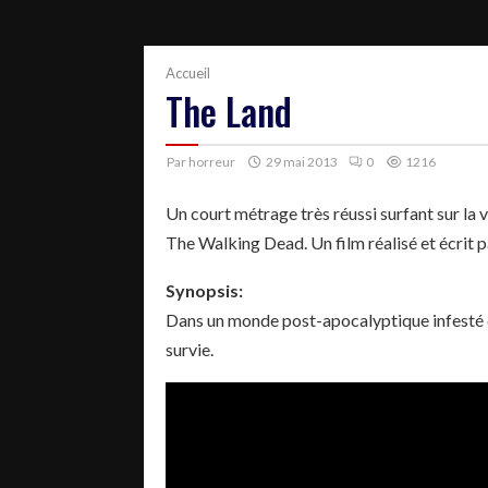
Accueil
The Land
Par
horreur
29 mai 2013
0
1216
Un court métrage très réussi surfant sur la
The Walking Dead. Un film réalisé et écrit 
Synopsis:
Dans un monde post-apocalyptique infesté d
survie.