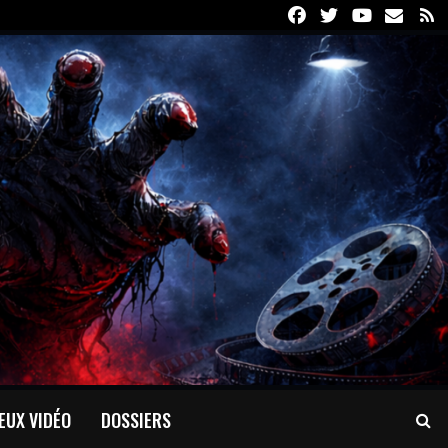
Facebook
Twitter
Youtube
Email
R
EUX VIDÉO
DOSSIERS