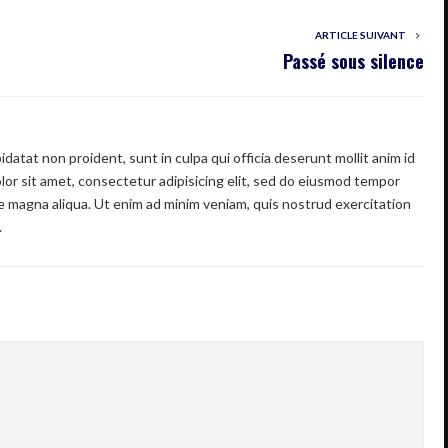
ARTICLE SUIVANT
Passé sous silence
datat non proident, sunt in culpa qui officia deserunt mollit anim id
or sit amet, consectetur adipisicing elit, sed do eiusmod tempor
re magna aliqua. Ut enim ad minim veniam, quis nostrud exercitation
.