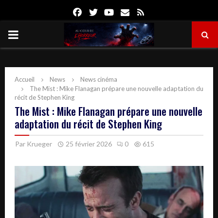
Facebook
Twitter
Youtube
Email
Rss
PRIMARY
MENU
Accueil
News
News cinéma
The Mist : Mike Flanagan prépare une nouvelle adaptation du
récit de Stephen King
The Mist : Mike Flanagan prépare une nouvelle
adaptation du récit de Stephen King
Par
Krueger
25 février 2026
0
615