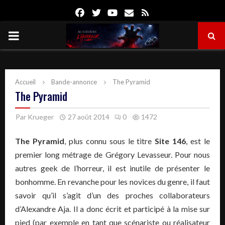
Facebook
Twitter
Youtube
Email
Rss
PRIMARY
MENU
Accueil
Bande-annonce
The Pyramid
The Pyramid
Par
Krueger
27 août 2014
0
1472
The Pyramid
, plus connu sous le titre
Site 146
, est le
premier long métrage de Grégory Levasseur. Pour nous
autres geek de l’horreur, il est inutile de présenter le
bonhomme. En revanche pour les novices du genre, il faut
savoir qu’il s’agit d’un des proches collaborateurs
d’Alexandre Aja. Il a donc écrit et participé à la mise sur
pied (par exemple en tant que scénariste ou réalisateur