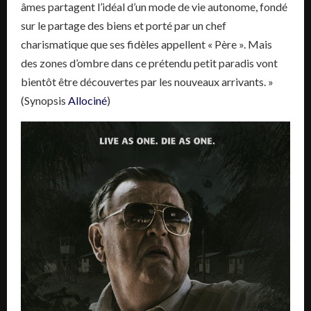
âmes partagent l’idéal d’un mode de vie autonome, fondé
sur le partage des biens et porté par un chef
charismatique que ses fidèles appellent « Père ». Mais
des zones d’ombre dans ce prétendu petit paradis vont
bientôt être découvertes par les nouveaux arrivants. »
(Synopsis
Allociné
)