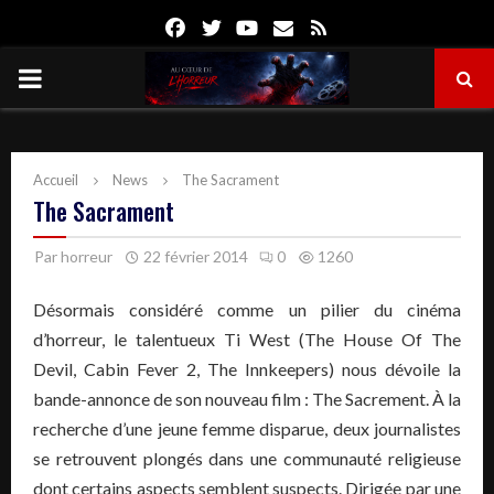
Facebook
Twitter
Youtube
Email
Rss
PRIMARY
MENU
Accueil
News
The Sacrament
The Sacrament
Par
horreur
22 février 2014
0
1260
Désormais considéré comme un pilier du cinéma
d’horreur, le talentueux Ti West (The House Of The
Devil, Cabin Fever 2, The Innkeepers) nous dévoile la
bande-annonce de son nouveau film : The Sacrement. À la
recherche d’une jeune femme disparue, deux journalistes
se retrouvent plongés dans une communauté religieuse
dont certains aspects semblent suspects. Dirigée par une