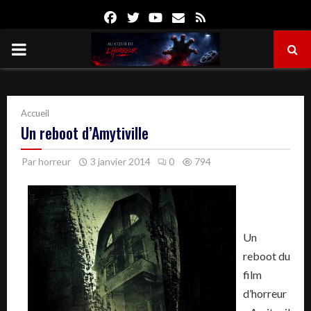
Facebook
Twitter
Youtube
Email
Rss
PRIMARY
MENU
Accueil
Un reboot d’Amytiville
Par
horreur
3 janvier 2014
0
794
Un
reboot du
film
d’horreur