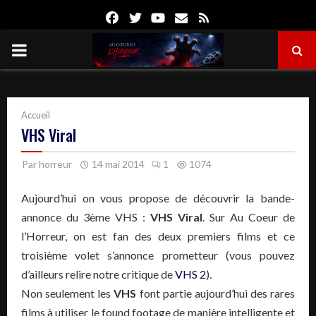
Facebook
Twitter
Youtube
Email
Rss
PRIMARY
MENU
Accueil
VHS Viral
Par
horreur
14 mai 2014
1
1074
Aujourd’hui on vous propose de découvrir la bande-
annonce du 3ème VHS :
VHS Viral
. Sur Au Coeur de
l’Horreur, on est fan des deux premiers films et ce
troisième volet s’annonce prometteur (vous pouvez
d’ailleurs relire notre critique de
VHS 2
).
Non seulement les
VHS
font partie aujourd’hui des rares
films à utiliser le found footage de manière intelligente et