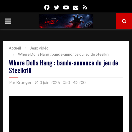
Facebook
Twitter
Youtube
Email
Rss
PRIMARY
MENU
Accueil
Jeux vidéo
Where Dolls Hang : bande-annonce du jeu de Steelkrill
Where Dolls Hang : bande-annonce du jeu de
Steelkrill
Par
Krueger
3 juin 2026
0
200