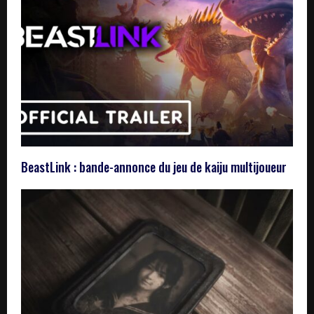
BeastLink : bande-annonce du jeu de kaiju multijoueur