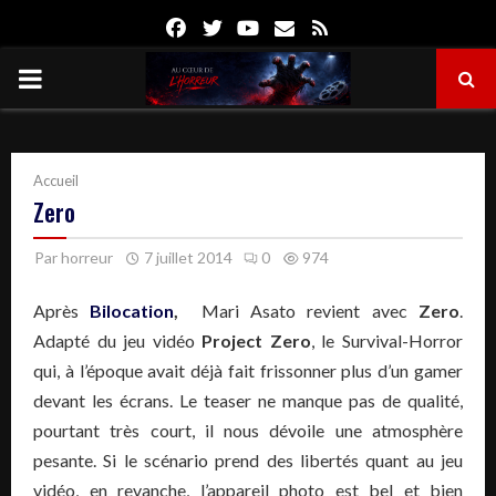
Facebook
Twitter
Youtube
Email
Rss
PRIMARY
MENU
Accueil
Zero
Par
horreur
7 juillet 2014
0
974
Après
Bilocation
,
Mari Asato revient avec
Zero
.
Adapté du jeu vidéo
Project Zero
, le Survival-Horror
qui, à l’époque avait déjà fait frissonner plus d’un gamer
devant les écrans. Le teaser ne manque pas de qualité,
pourtant très court, il nous dévoile une atmosphère
pesante. Si le scénario prend des libertés quant au jeu
vidéo, en revanche, l’appareil photo est bel et bien