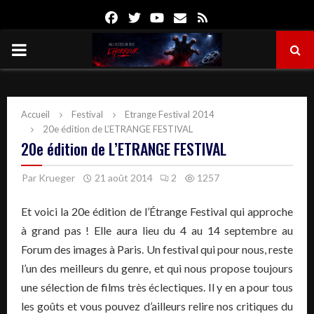
Facebook
Twitter
Youtube
Email
Rss
PRIMARY
MENU
Accueil
Festival
Etrange Festival 2014
20e édition de L’ETRANGE FESTIVAL
20e édition de L’ETRANGE FESTIVAL
Par
Krueger
21 août 2014
2
1257
Et voici la 20e édition de l’Étrange Festival qui approche
à grand pas ! Elle aura lieu du 4 au 14 septembre au
Forum des images à Paris. Un festival qui pour nous, reste
l’un des meilleurs du genre, et qui nous propose toujours
une sélection de films très éclectiques. Il y en a pour tous
les goûts et vous pouvez d’ailleurs relire nos critiques du