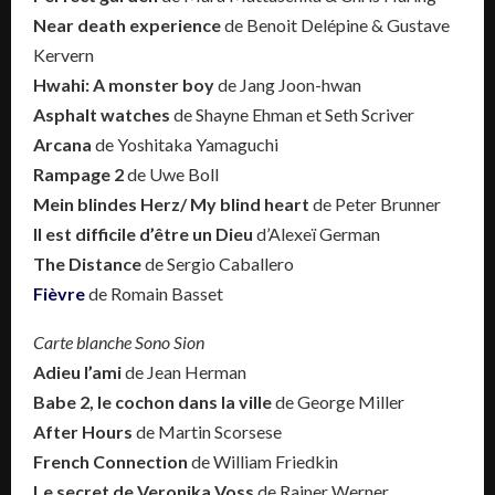
Near death experience
de Benoit Delépine & Gustave
Kervern
Hwahi: A monster boy
de Jang Joon-hwan
Asphalt watches
de Shayne Ehman et Seth Scriver
Arcana
de Yoshitaka Yamaguchi
Rampage 2
de Uwe Boll
Mein blindes Herz/ My blind heart
de Peter Brunner
Il est difficile d’être un Dieu
d’Alexeï German
The Distance
de Sergio Caballero
Fièvre
de Romain Basset
Carte blanche Sono Sion
Adieu l’ami
de Jean Herman
Babe 2, le cochon dans la ville
de George Miller
After Hours
de Martin Scorsese
French Connection
de William Friedkin
Le secret de Veronika Voss
de Rainer Werner