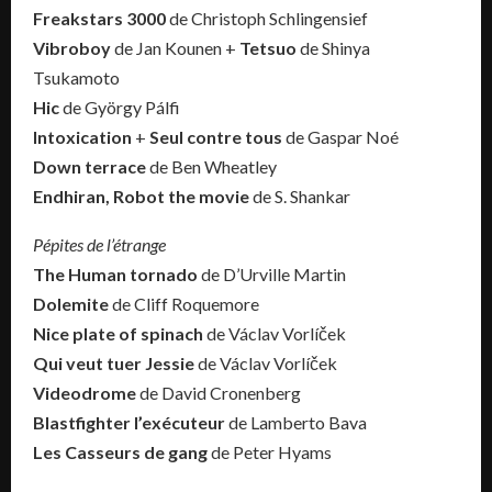
Freakstars 3000
de Christoph Schlingensief
Vibroboy
de Jan Kounen +
Tetsuo
de Shinya
Tsukamoto
Hic
de György Pálfi
Intoxication
+
Seul contre tous
de Gaspar Noé
Down terrace
de Ben Wheatley
Endhiran, Robot the movie
de S. Shankar
Pépites de l’étrange
The Human tornado
de D’Urville Martin
Dolemite
de Cliff Roquemore
Nice plate of spinach
de Václav Vorlíček
Qui veut tuer Jessie
de Václav Vorlíček
Videodrome
de David Cronenberg
Blastfighter l’exécuteur
de Lamberto Bava
Les Casseurs de gang
de Peter Hyams