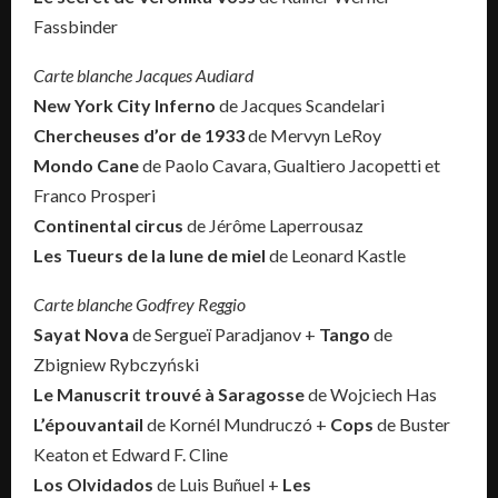
Fassbinder
Carte blanche Jacques Audiard
New York City Inferno
de Jacques Scandelari
Chercheuses d’or de 1933
de Mervyn LeRoy
Mondo Cane
de Paolo Cavara, Gualtiero Jacopetti et
Franco Prosperi
Continental circus
de Jérôme Laperrousaz
Les Tueurs de la lune de miel
de Leonard Kastle
Carte blanche Godfrey Reggio
Sayat Nova
de Sergueï Paradjanov +
Tango
de
Zbigniew Rybczyński
Le Manuscrit trouvé à Saragosse
de Wojciech Has
L’épouvantail
de Kornél Mundruczó +
Cops
de Buster
Keaton et Edward F. Cline
Los Olvidados
de Luis Buñuel +
Les