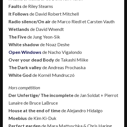
Faults
de Riley Stearns
It Follows
de David Robert Mitchell
Radio silence/On air
de Marco Riedl et Carsten Vauth
Wetlands
de David Wnendt
The Five
de Jung Yeon-Sik
White shadow
de Noaz Deshe
Open Windows
de Nacho Vigalondo
Over your dead Body
de Takashi Miike
The Dark valley
de Andreas Prochaska
White God
de Kornél Mundruczó
Hors compétition
Der Unfertige/ The incomplete
de Jan Soldat + Pierrot
Lunaire de Bruce LaBruce
House at the end of time
de Alejandro Hidalgo
Moebius
de Kim Ki-Duk
Perfect garden
de Mara Mattuschka & Chris Haring