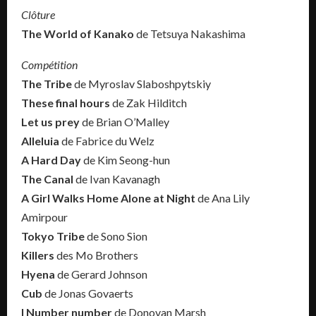
Clôture
The World of Kanako
de Tetsuya Nakashima
Compétition
The Tribe
de Myroslav Slaboshpytskiy
These final hours
de Zak Hilditch
Let us prey
de Brian O’Malley
Alleluia
de Fabrice du Welz
A Hard Day
de Kim Seong-hun
The Canal
de Ivan Kavanagh
A Girl Walks Home Alone at Night
de Ana Lily
Amirpour
Tokyo Tribe
de Sono Sion
Killers
des Mo Brothers
Hyena
de Gerard Johnson
Cub
de Jonas Govaerts
I Number number
de Donovan Marsh