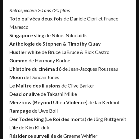
Rétrospective 20 ans /20 films
Toto qui vécu deux fois
de Daniele Ciprì et Franco
Maresco
Singapore sling
de Nikos Nikolaïdis
Anthologie de Stephen & Timothy Quay
Hustler white
de Bruce LaBruce & Rick Castro
Gummo
de Harmony Korine
L’histoire du cinéma 16
de Jean-Jacques Rousseau
Moon
de Duncan Jones
Le Maitre des illusions
de Clive Barker
Dead or alive
de Takashi Miike
Merzbow
(
Beyond Ultra Violence
) de Ian Kerkhof
Rampage
de Uwe Boll
Der Todes king
(
Le Roi des morts
) de Jörg Buttgereit
L’île
de Kim Ki-duk
Résidence surveillée
de Graeme Whifler