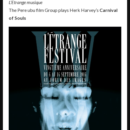
L’Etrange musique
The Pere ubu film Group plays Herk Harvey’s
Carnival
of Souls