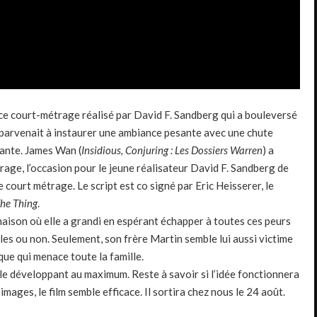
 ce court-métrage réalisé par David
F
.
Sandberg
qui a bouleversé
lm parvenait à instaurer une ambiance pesante avec une chute
ante.
James
Wan
(
Insidious
,
Conjuring
:
Les
Dossiers Warren
)
a
rage, l’occasion pour le jeune réalisateur David
F
.
Sandberg
de
e court métrage.
Le script est
co
signé par Eric
Heisserer
, le
The
Thing
.
maison où elle a grandi en espérant échapper à toutes ces peurs
lles ou non.
Seulement, son frère Martin semble lui aussi victime
ique qui menace toute la famille.
 le développant au maximum.
Reste à savoir si l’idée fonctionnera
 images, le
film
semble efficace.
Il sortira chez nous le 24 août.