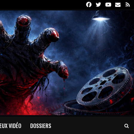
Facebook
Twitter
Youtube
Email
R
EUX VIDÉO
DOSSIERS