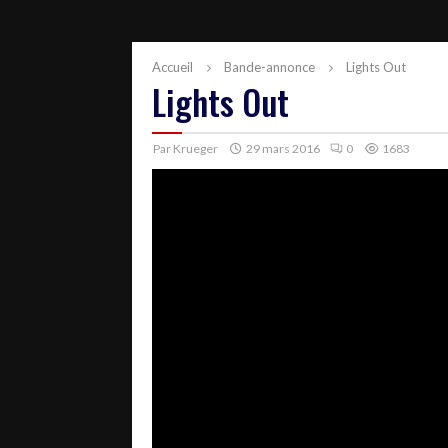
Accueil
Bande-annonce
Lights Out
Lights Out
Par
Krueger
29 mars 2016
0
1683