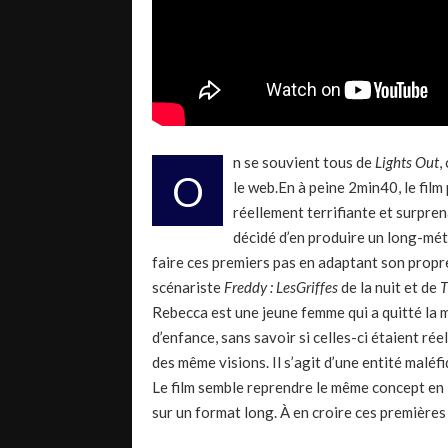
n se souvient tous de
Lights Out
,
O
le web.
En à peine
2min40
, le fi
réellement terrifiante et surpren
décidé d’en produire un long-mét
faire ces premiers pas en adaptant son propr
scénariste
Freddy :
Les
Griffes
de la nuit et de
Rebecca
est une jeune femme qui a quitté la 
d’enfance, sans savoir si celles-ci étaient rée
des
même
visions.
Il s’agit d’une entité maléf
Le film semble reprendre le même concept en
sur un format long.
À en croire ces premières