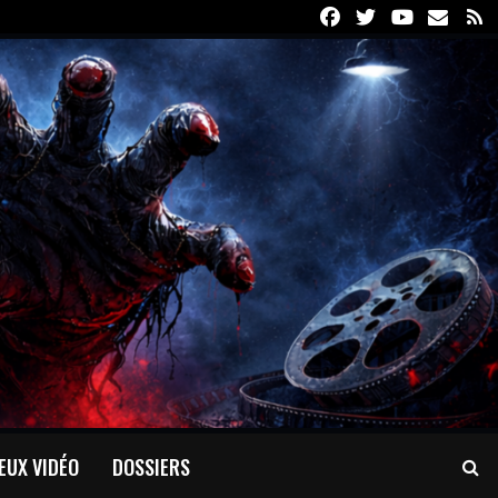
Facebook
Twitter
Youtube
Email
R
EUX VIDÉO
DOSSIERS