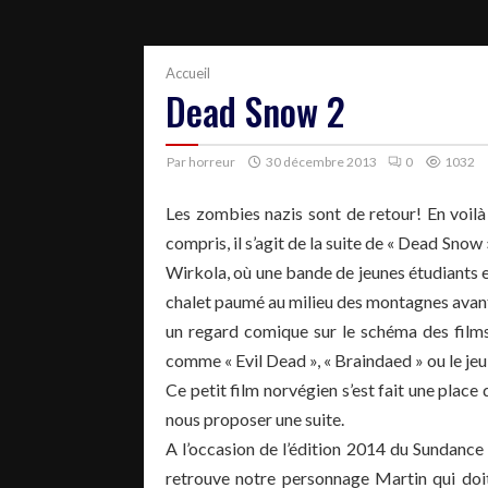
Accueil
Dead Snow 2
Par
horreur
30 décembre 2013
0
1032
Les zombies nazis sont de retour! En voilà 
compris, il s’agit de la suite de « Dead Sn
Wirkola, où une bande de jeunes étudiants 
chalet paumé au milieu des montagnes avant 
un regard comique sur le schéma des films 
comme « Evil Dead », « Braindaed » ou le jeu 
Ce petit film norvégien s’est fait une place
nous proposer une suite.
A l’occasion de l’édition 2014 du Sundance
retrouve notre personnage Martin qui doit