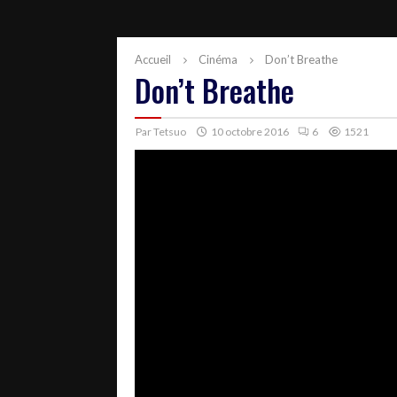
Accueil
Cinéma
Don’t Breathe
Don’t Breathe
Par
Tetsuo
10 octobre 2016
6
1521