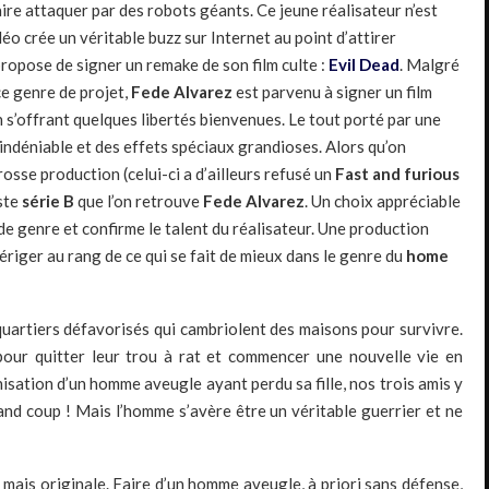
ire attaquer par des robots géants. Ce jeune réalisateur n’est
déo crée un véritable buzz sur Internet au point d’attirer
i propose de signer un remake de son film culte :
Evil Dead
. Malgré
ce genre de projet,
Fede Alvarez
est parvenu à signer un film
 en s’offrant quelques libertés bienvenues. Le tout porté par une
t indéniable et des effets spéciaux grandioses. Alors qu’on
rosse production (celui-ci a d’ailleurs refusé un
Fast and furious
este
série B
que l’on retrouve
Fede Alvarez
. Un choix appréciable
de genre et confirme le talent du réalisateur. Une production
riger au rang de ce qui se fait de mieux dans le genre du
home
quartiers défavorisés qui cambriolent des maisons pour survivre.
pour quitter leur trou à rat et commencer une nouvelle vie en
isation d’un homme aveugle ayant perdu sa fille, nos trois amis y
rand coup ! Mais l’homme s’avère être un véritable guerrier et ne
e mais originale. Faire d’un homme aveugle, à priori sans défense,