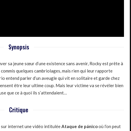
Synopsis
uver sa jeune sœur d’une existence sans avenir, Rocky est prête à
à commis quelques cambriolages, mais rien qui leur rapporte
rio entend parler d’un aveugle qui vit en solitaire et garde chez
 pensent être leur ultime coup. Mais leur victime va se révéler bien
use que ce à quoi ils s’attendaient…
Critique
 sur internet une vidéo intitulée
Ataque de p
á
nico
où l’on peut