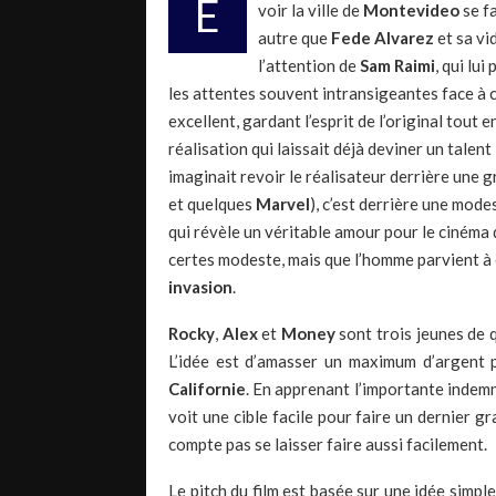
E
voir la ville de
Montevideo
se fa
autre que
Fede Alvarez
et sa vi
l’attention de
Sam Raimi
, qui lu
les attentes souvent intransigeantes face à 
excellent, gardant l’esprit de l’original tout
réalisation qui laissait déjà deviner un talen
imaginait revoir le réalisateur derrière une g
et quelques
Marvel
), c’est derrière une mod
qui révèle un véritable amour pour le cinéma 
certes modeste, mais que l’homme parvient à é
invasion
.
Rocky
,
Alex
et
Money
sont trois jeunes de 
L’idée est d’amasser un maximum d’argent 
Californie
. En apprenant l’importante indemn
voit une cible facile pour faire un dernier g
compte pas se laisser faire aussi facilement.
Le pitch du film est basée sur une idée simpl