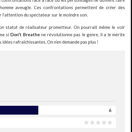
s confrontations face à face où les personnages ne doivent faire
l’homme aveugle. Ces confrontations permettent de créer des
 l’attention du spectateur sur le moindre son.
n statut de réalisateur prometteur. On pourrait même le voir
ême si
Don’t Breathe
ne révolutionne pas le genre, il a le mérite
 idées rafraîchissantes. On n’en demande pas plus !
6