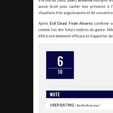
à la vue du tueur,
Don’t Breathe
multiplie le
aucun bruit pour cacher leur présence à 
situations très angoissantes et de concentrer
Après
Evil Dead
,
Fede Alvarez
confirme so
comme l’un des futurs maîtres du genre. M
d’être extrêmement efficace et d’apporter des
6
10
NOTE
USER RATING :
Be the first one !