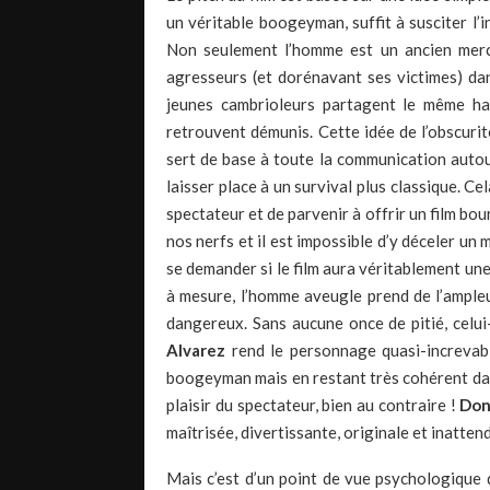
un véritable boogeyman, suffit à susciter l’
Non seulement l’homme est un ancien merce
agresseurs (et dorénavant ses victimes) dan
jeunes cambrioleurs partagent le même han
retrouvent démunis. Cette idée de l’obscuri
sert de base à toute la communication autou
laisser place à un survival plus classique. C
spectateur et de parvenir à offrir un film b
nos nerfs et il est impossible d’y déceler un 
se demander si le film aura véritablement un
à mesure, l’homme aveugle prend de l’ampleu
dangereux. Sans aucune once de pitié, celui
Alvarez
rend le personnage quasi-increvabl
boogeyman mais en restant très cohérent dan
plaisir du spectateur, bien au contraire !
Don
maîtrisée, divertissante, originale et inatten
Mais c’est d’un point de vue psychologique q