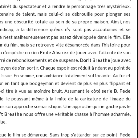
intérêt du spectateur et à rendre le personnage très mystérieux.
naire de talent, mais celui-ci se débrouille pour plonger ses
s une obscurité totale au sein de sa propre maison. Ainsi, nos
dicap, à la différence qu’eux n’y sont pas accoutumés et se
té n’est malheureusement pas assez développée dans le film. Elle
r du film, mais se retrouve vite désamorcée dans l’histoire pour
ela n’empêche en rien
Fede Alvarez
de jouer avec l’attente de son
ourré de rebondissements et de suspense.
Don’t Breathe
joue avec
moyen de s’en sortir. Chaque espoir est réduit à néant au point de
e issue. En somme, une ambiance totalement suffocante. Au fur et
r en tant que boogeyman et devient de plus en plus flippant et
-ci tire à vue au moindre bruit. Assumant le côté
serie B
,
Fede
e, le poussant même à la limite de la caricature de l’image du
s son approche scénaristique. Une approche qui ne gâche pas le
’t Breathe
nous offre une véritable chasse à l’homme acharnée,
due.
ue le film se démarque. Sans trop s’attarder sur ce point,
Fede