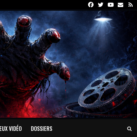
Facebook
Twitter
Youtube
Email
R
EUX VIDÉO
DOSSIERS