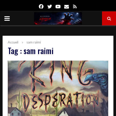
Facebook
Twitter
Youtube
Email
Rss
PRIMARY
MENU
Accueil
sam raimi
Tag : sam raimi