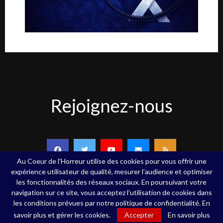
Rejoignez-
Rejoignez-nous
nous
Au Coeur de l'Horreur utilise des cookies pour vous offrir une
expérience utilisateur de qualité, mesurer l’audience et optimiser
les fonctionnalités des réseaux sociaux. En poursuivant votre
navigation sur ce site, vous acceptez l’utilisation de cookies dans
Copyright ©Au Coeur de l'Horreur - 2020 - Tous droits réservés
les conditions prévues par notre politique de confidentialité. En
savoir plus et gérer les cookies.
Accepter
En savoir plus
Qui sommes-nous
Contact
Mentions légales