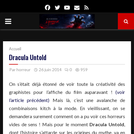
Facebook
Twitter
Youtube
Email
Rss
PRIMARY
MENU
Accueil
Dracula Untold
Par
horreur
26 juin 2014
0
959
On s’était déjà étonné de voir toute la créativité des
graphistes pour l’affiche du film auparavant !
(voir
l’article précédent)
Mais là, c’est une avalanche de
combinaisons kitch à la mode. En vieillissant, on se
demandera surement comment on a pu voir ces horreurs
vides de sens ! Mais pour le moment
Dracula Untold
,
dont l’histoire s’attarde sur les origines du mythe, va en