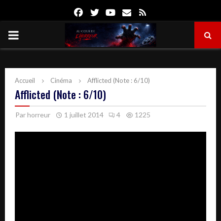
Facebook
Twitter
Youtube
Email
Rss
PRIMARY
MENU
Accueil
Cinéma
Afflicted (Note : 6/10)
Afflicted (Note : 6/10)
Par
horreur
1 juillet 2014
4
1225