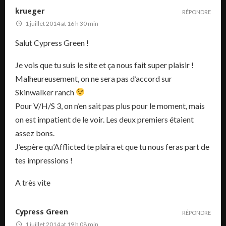
krueger
RÉPONDRE
1 juillet 2014 at 16 h 30 min
Salut Cypress Green !
Je vois que tu suis le site et ça nous fait super plaisir !
Malheureusement, on ne sera pas d’accord sur
Skinwalker ranch
Pour V/H/S 3, on n’en sait pas plus pour le moment, mais
on est impatient de le voir. Les deux premiers étaient
assez bons.
J’espère qu’Afflicted te plaira et que tu nous feras part de
tes impressions !
A très vite
Cypress Green
RÉPONDRE
1 juillet 2014 at 19 h 08 min