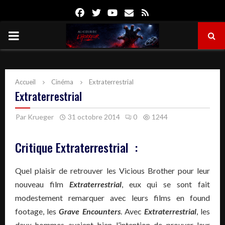
Facebook
Twitter
Youtube
Email
Rss
PRIMARY
MENU
Accueil
Cinéma
Extraterrestrial
Extraterrestrial
Par
Krueger
31 octobre 2014
0
1244
Critique Extraterrestrial :
Quel plaisir de retrouver les Vicious Brother pour leur
nouveau film
Extraterrestrial
, eux qui se sont fait
modestement remarquer avec leurs films en found
footage, les
Grave Encounters
. Avec
Extraterrestrial
, les
deux hommes avaient bien l’intention de prouver leur