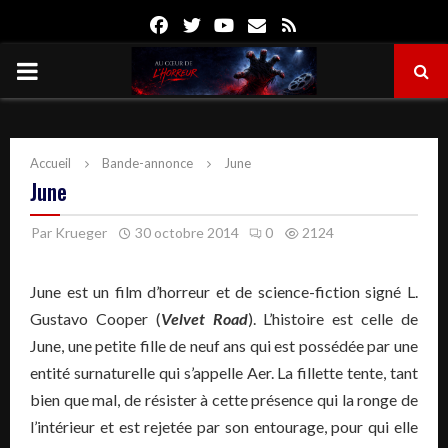
Facebook
Twitter
Youtube
Email
Rss
PRIMARY
MENU
Accueil
Bande-annonce
June
June
Par
Krueger
30 octobre 2014
0
2124
June est un film d’horreur et de science-fiction signé L.
Gustavo Cooper (
Velvet Road
). L’histoire est celle de
June, une petite fille de neuf ans qui est possédée par une
entité surnaturelle qui s’appelle Aer. La fillette tente, tant
bien que mal, de résister à cette présence qui la ronge de
l’intérieur et est rejetée par son entourage, pour qui elle