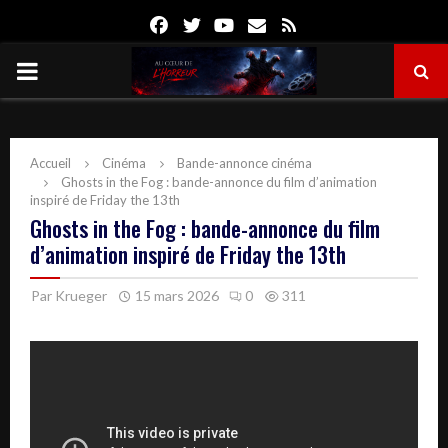
Facebook
Twitter
Youtube
Email
Rss
PRIMARY
MENU
Accueil
Cinéma
Bande-annonce cinéma
Ghosts in the Fog : bande-annonce du film d’animation
inspiré de Friday the 13th
Ghosts in the Fog : bande-annonce du film
d’animation inspiré de Friday the 13th
Par
Krueger
15 mars 2026
0
311