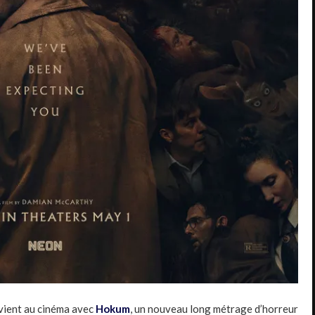
vient au cinéma avec
Hokum
, un nouveau long métrage d’horreur