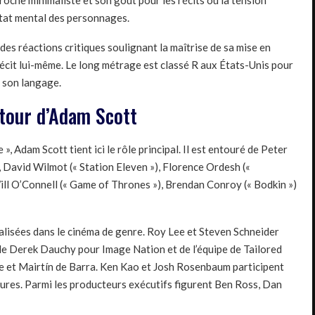
roche minimaliste et son goût pour les récits où la tension
état mental des personnages.
 des réactions critiques soulignant la maîtrise de sa mise en
écit lui-même. Le long métrage est classé R aux États-Unis pour
 son langage.
utour d’Adam Scott
, Adam Scott tient ici le rôle principal. Il est entouré de Peter
, David Wilmot (« Station Eleven »), Florence Ordesh («
Will O’Connell (« Game of Thrones »), Brendan Conroy (« Bodkin »)
ialisées dans le cinéma de genre. Roy Lee et Steven Schneider
de Derek Dauchy pour Image Nation et de l’équipe de Tailored
e et Mairtín de Barra. Ken Kao et Josh Rosenbaum participent
ures. Parmi les producteurs exécutifs figurent Ben Ross, Dan