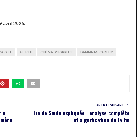
9 avril 2026.
 SCOTT
AFFICHE
CINÉMA D'HORREUR
DAMIAN MCCARTHY
ARTICLE SUIVANT
rie
Fin de Smile expliquée : analyse complète
amène
et signification de la fin