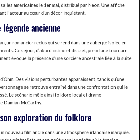
 salles américaines le 1er mai, distribué par Neon. Une affiche
vant l’acteur au cœur d’un décor inquiétant.
e légende ancienne
n, un romancier reclus qui se rend dans une auberge isolée en
parents. Ce séjour, d’abord intime et discret, prend une tournure
ement évoque la présence d’une sorcière ancestrale liée à la suite
it d’Ohm. Des visions perturbantes apparaissent, tandis qu’une
 personnage se retrouve entraîné dans une confrontation qui le
sé. Le scénario mêle ainsi folklore local et drame
l de Damian McCarthy.
on exploration du folklore
 un nouveau film ancré dans une atmosphère irlandaise marquée.