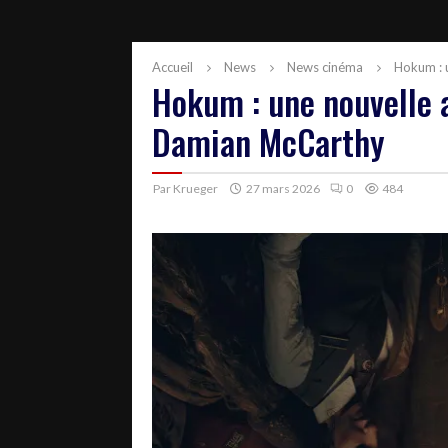
Accueil
News
News cinéma
Hokum : 
Hokum : une nouvelle a
Damian McCarthy
Par
Krueger
27 mars 2026
0
484