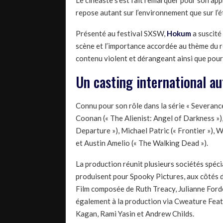
Le cinéaste s’est fait remarquer pour son app
repose autant sur l’environnement que sur l’
Présenté au festival SXSW,
Hokum
a suscité
scène et l’importance accordée au thème du r
contenu violent et dérangeant ainsi que pour
Un casting international a
Connu pour son rôle dans la série « Severance »
Coonan (« The Alienist: Angel of Darkness »)
Departure »), Michael Patric (« Frontier »), 
et Austin Amelio (« The Walking Dead »).
La production réunit plusieurs sociétés spéc
produisent pour Spooky Pictures, aux côtés 
Film composée de Ruth Treacy, Julianne Ford
également à la production via Cweature Feat
Kagan, Rami Yasin et Andrew Childs.