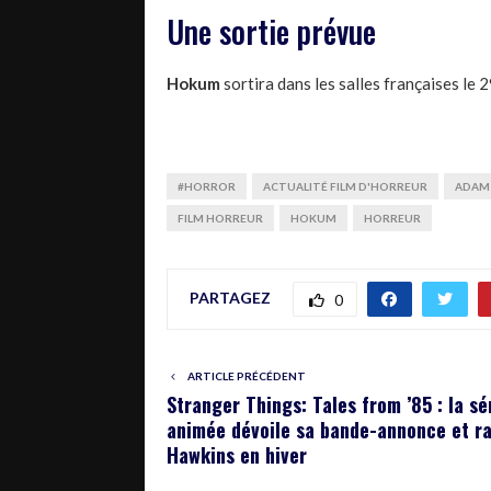
Une sortie prévue
Hokum
sortira dans les salles françaises le 2
#HORROR
ACTUALITÉ FILM D'HORREUR
ADAM
FILM HORREUR
HOKUM
HORREUR
PARTAGEZ
0
ARTICLE PRÉCÉDENT
Stranger Things: Tales from ’85 : la sé
animée dévoile sa bande-annonce et r
Hawkins en hiver