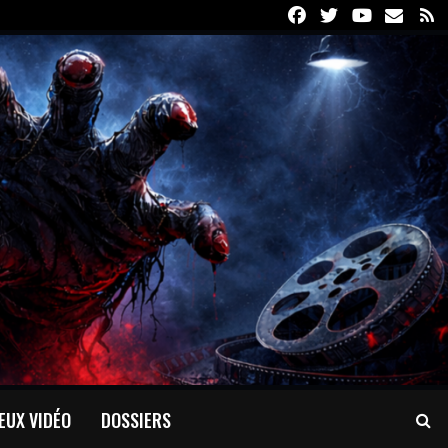
Facebook
Twitter
Youtube
Email
R
EUX VIDÉO
DOSSIERS