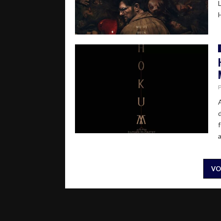
f
a
VO