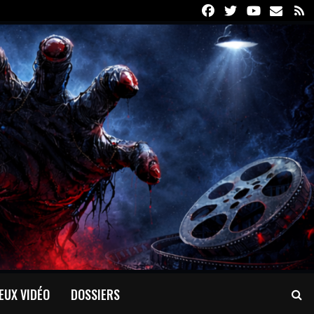
Facebook
Twitter
Youtube
Email
R
EUX VIDÉO
DOSSIERS