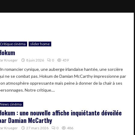
Critique cinéma
slider home
Hokum
Par
Krueger
8 juin 2026
0
459
Un romancier cynique, une auberge irlandaise hantée, une sorcière
qui ne se combat pas. Hokum de Damian McCarthy impressionne par
son atmosphère oppressante mais peine à donner de la chair à ses
personnages. Notre critique....
News cinéma
Hokum : une nouvelle affiche inquiétante dévoilée
par Damian McCarthy
Par
Krueger
27 mars 2026
0
486