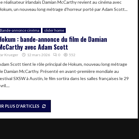
Le réalisateur irlandais Damian McCarthy revient au cinéma avec
Hokum, un nouveau long métrage d’horreur porté par Adam Scott...
Bande-annonce cinéma
slider home
Hokum : bande-annonce du film de Damian
McCarthy avec Adam Scott
Par
Krueger
12 mars 2026
0
552
Adam Scott tient le rôle principal de Hokum, nouveau long métrage
de Damian McCarthy. Présenté en avant-première mondiale au
estival SXSW à Austin, le film sortira dans les salles françaises le 29
vril....
IR PLUS D'ARTICLES