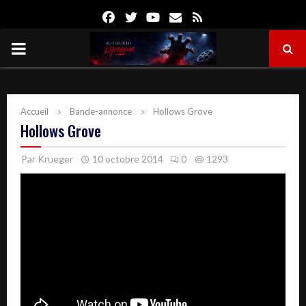
Facebook
Twitter
Youtube
Email
Rss
PRIMARY
MENU
Accueil
Bande-annonce
Hollows Grove
Hollows Grove
Par
Krueger
10 octobre 2014
0
1293