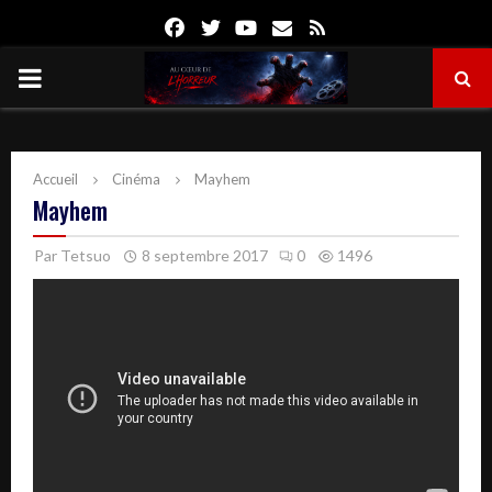
Facebook
Twitter
Youtube
Email
Rss
PRIMARY
MENU
Accueil
Cinéma
Mayhem
Mayhem
Par
Tetsuo
8 septembre 2017
0
1496