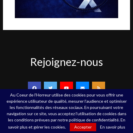
Rejoignez-
Rejoignez-nous
nous
Au Coeur de l'Horreur utilise des cookies pour vous offrir une
expérience utilisateur de qualité, mesurer l’audience et optimiser
les fonctionnalités des réseaux sociaux. En poursuivant votre
navigation sur ce site, vous acceptez l’utilisation de cookies dans
Copyright ©Au Coeur de l'Horreur - 2020 - Tous droits réservés
les conditions prévues par notre politique de confidentialité. En
savoir plus et gérer les cookies.
Accepter
En savoir plus
Qui sommes-nous
Contact
Mentions légales