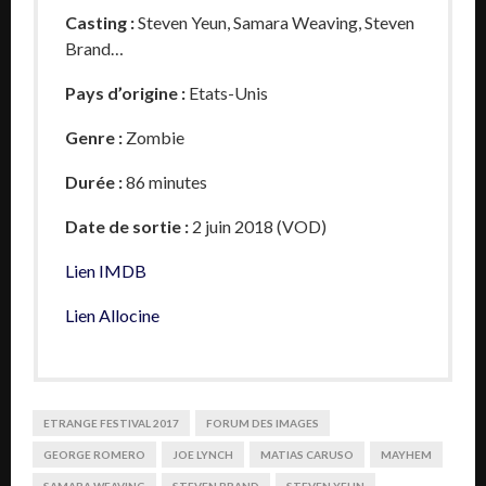
Casting :
Steven Yeun,
Samara Weaving, Steven
Brand
…
Pays d’origine :
Etats-Unis
Genre :
Zombie
Durée :
86 minutes
Date de sortie :
2 juin 2018 (VOD)
Lien IMDB
Lien Allocine
ETRANGE FESTIVAL 2017
FORUM DES IMAGES
GEORGE ROMERO
JOE LYNCH
MATIAS CARUSO
MAYHEM
SAMARA WEAVING
STEVEN BRAND
STEVEN YEUN