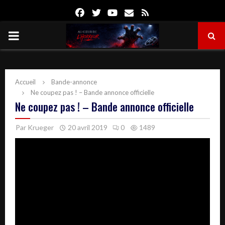
Facebook
Twitter
Youtube
Email
Rss
PRIMARY
MENU
Accueil
Bande-annonce
Ne coupez pas ! – Bande annonce officielle
Ne coupez pas ! – Bande annonce officielle
Par
Krueger
20 avril 2019
0
1489