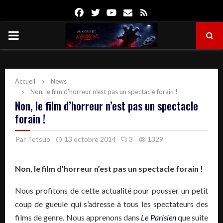
Facebook
Twitter
Youtube
Email
Rss
PRIMARY
MENU
Accueil
News
Non, le film d’horreur n’est pas un spectacle forain !
Non, le film d’horreur n’est pas un spectacle
forain !
Par
Tetsuo
13 octobre 2014
3
1329
Non, le film d’horreur n’est pas un spectacle forain !
Nous profitons de cette actualité pour pousser un petit
coup de gueule qui s’adresse à tous les spectateurs des
films de genre. Nous apprenons dans
Le Parisien
que suite