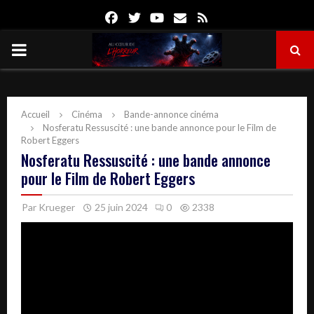
Facebook
Twitter
Youtube
Email
Rss
PRIMARY
MENU
Accueil
Cinéma
Bande-annonce cinéma
Nosferatu Ressuscité : une bande annonce pour le Film de
Robert Eggers
Nosferatu Ressuscité : une bande annonce
pour le Film de Robert Eggers
Par
Krueger
25 juin 2024
0
2338