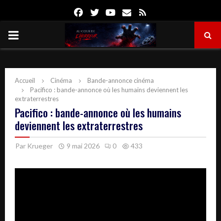
Facebook
Twitter
Youtube
Email
Rss
PRIMARY
MENU
Accueil
Cinéma
Bande-annonce cinéma
Pacifico : bande-annonce où les humains deviennent les
extraterrestres
Pacifico : bande-annonce où les humains
deviennent les extraterrestres
Par
Krueger
9 mai 2026
0
433