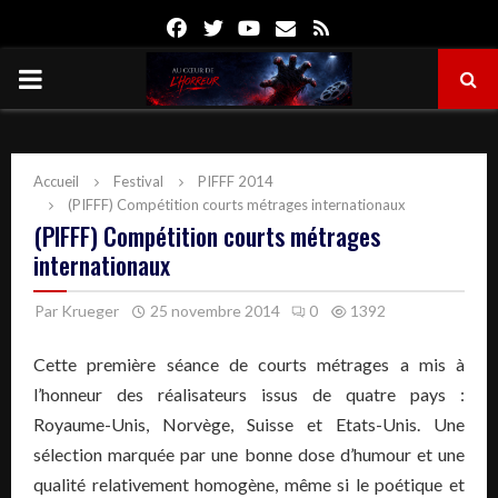
Facebook
Twitter
Youtube
Email
Rss
PRIMARY
MENU
Accueil
Festival
PIFFF 2014
(PIFFF) Compétition courts métrages internationaux
(PIFFF) Compétition courts métrages
internationaux
Par
Krueger
25 novembre 2014
0
1392
Cette première séance de courts métrages a mis à
l’honneur des réalisateurs issus de quatre pays :
Royaume-Unis, Norvège, Suisse et Etats-Unis. Une
sélection marquée par une bonne dose d’humour et une
qualité relativement homogène, même si le poétique et