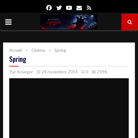
Facebook
Twitter
Youtube
Email
Rss
PRIMARY
MENU
Accueil
Cinéma
Spring
Spring
Par
Krueger
24 novembre 2014
0
2596