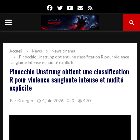
Facebook
Twitter
Youtube
Email
Rss
PRIMARY
MENU
Accueil
News
News cinéma
Pinocchio Unstrung obtient une classification R pour violence
sanglante intense et nudité explicite
Pinocchio Unstrung obtient une classification
R pour violence sanglante intense et nudité
explicite
Par
Krueger
4 juin 2026
0
470