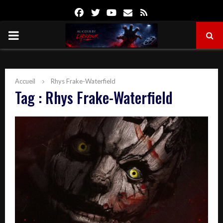
Facebook
Twitter
Youtube
Email
Rss
PRIMARY
MENU
Accueil
Rhys Frake-Waterfield
Tag : Rhys Frake-Waterfield