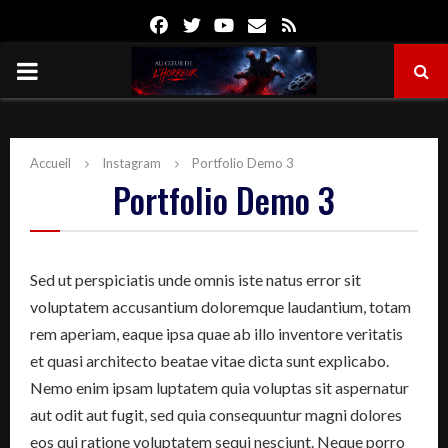
Facebook
Twitter
Youtube
Email
Rss
PRIMARY
MENU
Accueil
Instagram
Portfolio Demo 3
Portfolio Demo 3
Sed ut perspiciatis unde omnis iste natus error sit
voluptatem accusantium doloremque laudantium, totam
rem aperiam, eaque ipsa quae ab illo inventore veritatis
et quasi architecto beatae vitae dicta sunt explicabo.
Nemo enim ipsam luptatem quia voluptas sit aspernatur
aut odit aut fugit, sed quia consequuntur magni dolores
eos qui ratione voluptatem sequi nesciunt. Neque porro