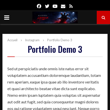
Facebook
Twitter
Youtube
Email
Rss
PRIMARY
MENU
Accueil
Instagram
Portfolio Demo 3
Portfolio Demo 3
Sed ut perspiciatis unde omnis iste natus error sit
voluptatem accusantium doloremque laudantium, totam
rem aperiam, eaque ipsa quae ab illo inventore veritatis
et quasi architecto beatae vitae dicta sunt explicabo.
Nemo enim ipsam luptatem quia voluptas sit aspernatur
aut odit aut fugit, sed quia consequuntur magni dolores
eos qui ratione voluptatem sequi nesciunt. Neque porro