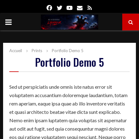
Facebook
Twitter
Youtube
Email
Rss
PRIMARY
MENU
Accueil
Prints
Portfolio Demo 5
Portfolio Demo 5
Sed ut perspiciatis unde omnis iste natus error sit
voluptatem accusantium doloremque laudantium, totam
rem aperiam, eaque ipsa quae ab illo inventore veritatis
et quasi architecto beatae vitae dicta sunt explicabo.
Nemo enim ipsam luptatem quia voluptas sit aspernatur
aut odit aut fugit, sed quia consequuntur magni dolores
eos qui ratione voluptatem sequi nesciunt. Neque porro