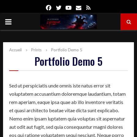
Facebook
Twitter
Youtube
Email
Rss
PRIMARY
MENU
Accueil
Prints
Portfolio Demo 5
Portfolio Demo 5
Sed ut perspiciatis unde omnis iste natus error sit
voluptatem accusantium doloremque laudantium, totam
rem aperiam, eaque ipsa quae ab illo inventore veritatis
et quasi architecto beatae vitae dicta sunt explicabo.
Nemo enim ipsam luptatem quia voluptas sit aspernatur
aut odit aut fugit, sed quia consequuntur magni dolores
eos qui ratione voluptatem sequi nesciunt. Neque porro