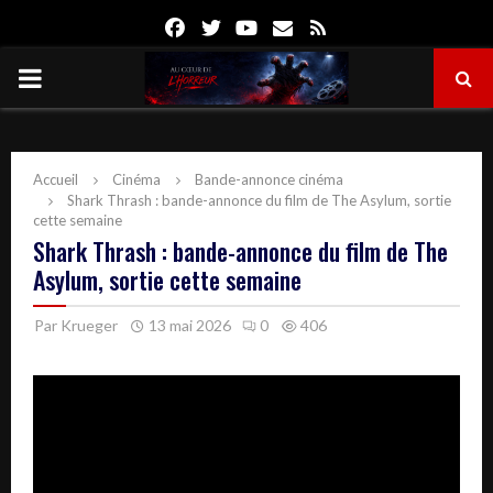
Facebook
Twitter
Youtube
Email
Rss
PRIMARY
MENU
Accueil
Cinéma
Bande-annonce cinéma
Shark Thrash : bande-annonce du film de The Asylum, sortie
cette semaine
Shark Thrash : bande-annonce du film de The
Asylum, sortie cette semaine
Par
Krueger
13 mai 2026
0
406