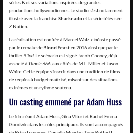
séries B et ses variations inspirées de grandes
productions hollywoodiennes. Le studio s’est notamment
illustré avec la franchise
Sharknado
et la série télévisée
Z Nation.
La réalisation est confiée à Marcel Walz, cinéaste passé
par le remake de
Blood Feast
en 2016 ainsi que par le
thriller
Blind
. Le scénario est signé Jacob Cooney, déjà
associé à
Titanic 666
, aux côtés de M.L. Miller et Jason
White. Cette équipe s’inscrit dans une tradition de films
de requins à budget maîtrisé, misant sur des situations
extrêmes et un rythme soutenu.
Un casting emmené par Adam Huss
Le film réunit Adam Huss, Gina Vitori et Rachel Emma
Goodwin dans les rôles principaux. Ils sont accompagnés
de Brian Lemmons, Danielle Munday, Tony Bottorff,