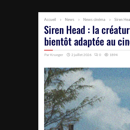
Accueil
News
News cinéma
Siren Hea
Siren Head : la créatu
bientôt adaptée au ci
Par
Krueger
2 juillet 2026
0
1894