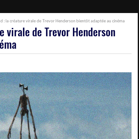
d : la créature virale de Trevor Henderson bientôt adaptée au cinéma
re virale de Trevor Henderson
néma