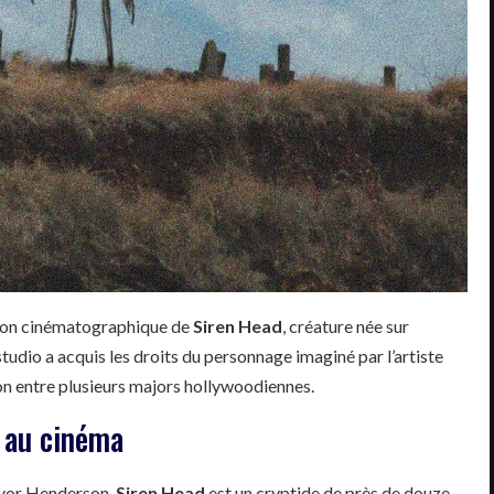
tion cinématographique de
Siren Head
, créature née sur
tudio a acquis les droits du personnage imaginé par l’artiste
on entre plusieurs majors hollywoodiennes.
t au cinéma
revor Henderson,
Siren Head
est un cryptide de près de douze