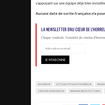
s’appuyant sur une équipe déjà bien install
Aucune date de sortie française n’a pou
LA NEWSLETTER D'AU CŒUR DE L'HORRE
Chaque vendredi, l'essentiel du cinéma d'horreur
#HORROR
ACTUALITÉ FILM D'HORREUR
BRIAN
TREVOR HENDERSON
WARNER BROS PICTURES