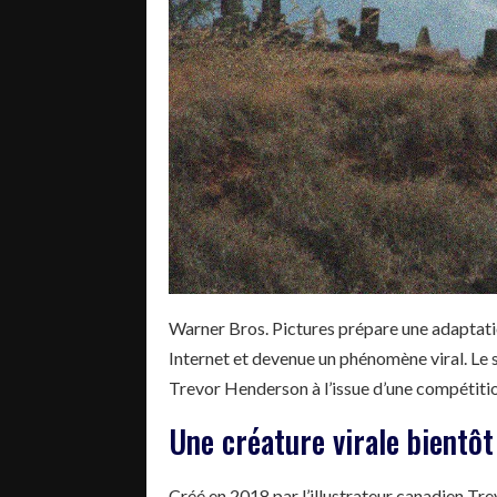
Warner Bros. Pictures prépare une adapta
Internet et devenue un phénomène viral. Le s
Trevor Henderson à l’issue d’une compétiti
Une créature virale bientô
Créé en 2018 par l’illustrateur canadien T