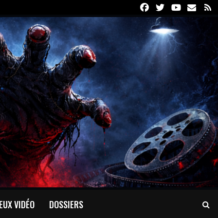
Facebook
Twitter
Youtube
Email
R
EUX VIDÉO
DOSSIERS