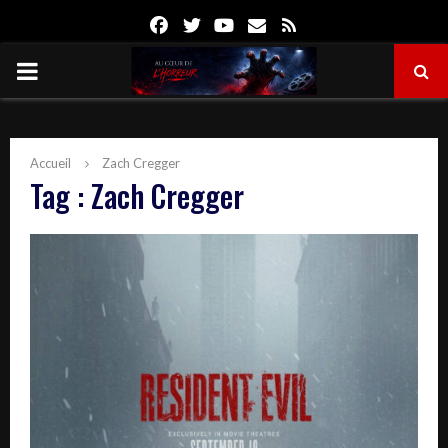
Facebook
Twitter
Youtube
Email
Rss
PRIMARY
MENU
Accueil
Zach Cregger
Tag : Zach Cregger