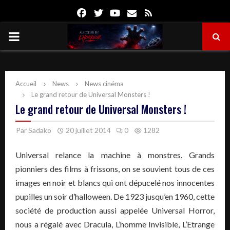
Facebook
Twitter
Youtube
Email
Rss
PRIMARY
MENU
Accueil
News
News cinéma
Le grand retour de Universal Monsters !
Le grand retour de Universal Monsters !
Par
Sadako
20 juillet 2014
0
1282
Universal relance la machine à monstres. Grands
pionniers des films à frissons, on se souvient tous de ces
images en noir et blancs qui ont dépucelé nos innocentes
pupilles un soir d’halloween. De 1923 jusqu’en 1960, cette
société de production aussi appelée Universal Horror,
nous a régalé avec Dracula, L’homme Invisible, L’Etrange