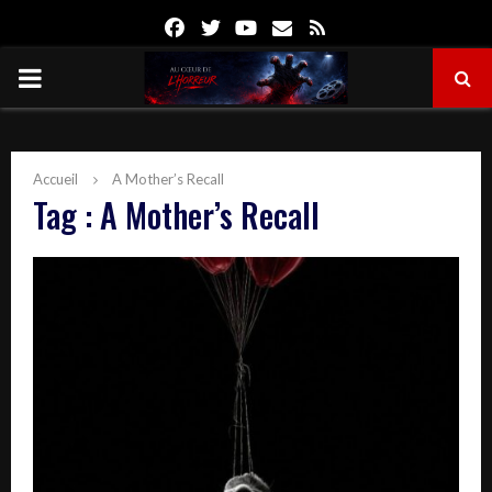
Facebook
Twitter
Youtube
Email
Rss
PRIMARY
MENU
Accueil
A Mother’s Recall
Tag : A Mother’s Recall