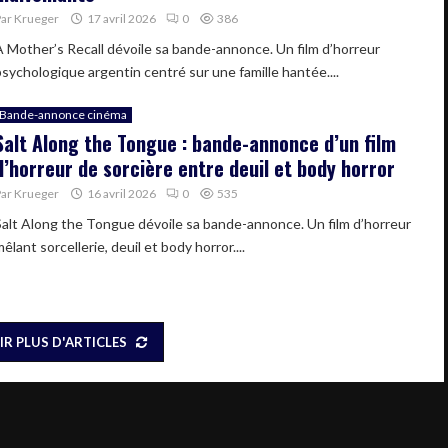
Par
Krueger
17 avril 2026
0
386
A Mother’s Recall dévoile sa bande-annonce. Un film d’horreur
psychologique argentin centré sur une famille hantée....
Bande-annonce cinéma
Salt Along the Tongue : bande-annonce d’un film
d’horreur de sorcière entre deuil et body horror
Par
Krueger
16 avril 2026
0
535
Salt Along the Tongue dévoile sa bande-annonce. Un film d’horreur
êlant sorcellerie, deuil et body horror....
IR PLUS D'ARTICLES