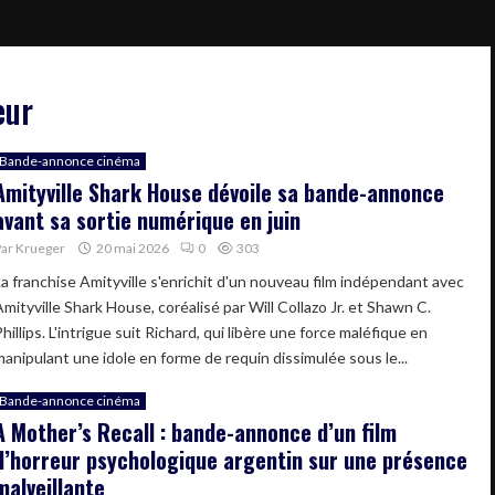
eur
Bande-annonce cinéma
Amityville Shark House dévoile sa bande-annonce
avant sa sortie numérique en juin
Par
Krueger
20 mai 2026
0
303
La franchise Amityville s'enrichit d'un nouveau film indépendant avec
mityville Shark House, coréalisé par Will Collazo Jr. et Shawn C.
hillips. L'intrigue suit Richard, qui libère une force maléfique en
manipulant une idole en forme de requin dissimulée sous le...
Bande-annonce cinéma
A Mother’s Recall : bande-annonce d’un film
d’horreur psychologique argentin sur une présence
malveillante