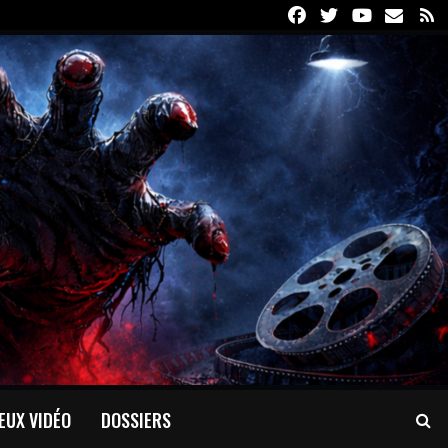
Facebook
Twitter
Youtube
Email
R
EUX VIDÉO
DOSSIERS