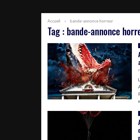
Accueil
bande-annonce horreur
Tag : bande-annonce horr
A
P