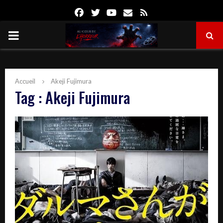
Facebook
Twitter
Youtube
Email
Rss
PRIMARY
MENU
Accueil
Akeji Fujimura
Tag : Akeji Fujimura