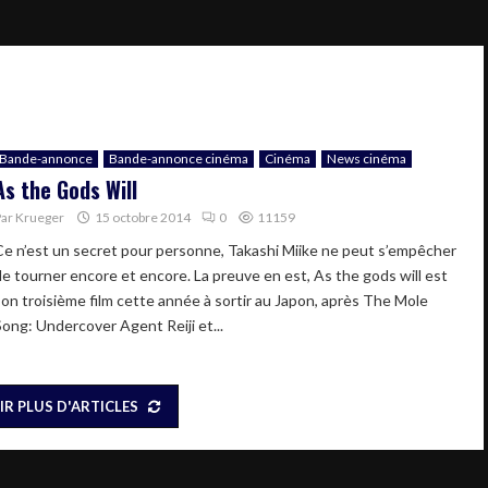
Bande-annonce
Bande-annonce cinéma
Cinéma
News cinéma
As the Gods Will
Par
Krueger
15 octobre 2014
0
11159
Ce n’est un secret pour personne, Takashi Miike ne peut s’empêcher
de tourner encore et encore. La preuve en est, As the gods will est
son troisième film cette année à sortir au Japon, après The Mole
Song: Undercover Agent Reiji et...
IR PLUS D'ARTICLES