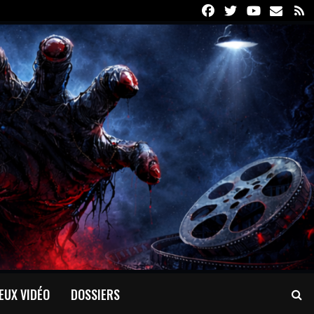
Facebook
Twitter
Youtube
Email
R
EUX VIDÉO
DOSSIERS