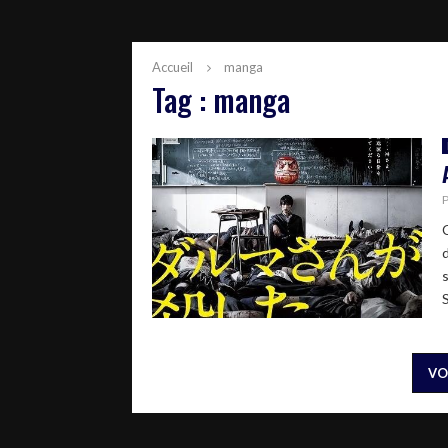
Accueil
manga
Tag : manga
VO