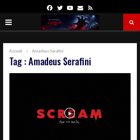
Facebook
Twitter
Youtube
Email
Rss
PRIMARY
MENU
Accueil
Amadeus Serafini
Tag : Amadeus Serafini