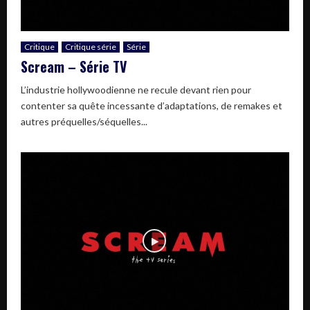
Critique
Critique série
Série
Scream – Série TV
L’industrie hollywoodienne ne recule devant rien pour
contenter sa quête incessante d’adaptations, de remakes et
autres préquelles/séquelles...